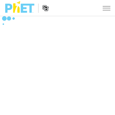
Search
the
PhET
Website
Website
シミュレーション
Navigation
All Sims
STUDIO
物理
About Studio
TEACHING
Customizable Sims
数学
アクティビティ一覧
研究
Start a Free Trial
化学
Contribute an Activity
INITIATIVES
Purchase a License
地球科学
Activity Contribution Guidelines
Inclusive Design
ログイン / 登録
Virtual Workshops
生物
PhET Global
ログイン / 登録
Professional Learning with PhET
翻訳版シミュレーション
Data Fluency