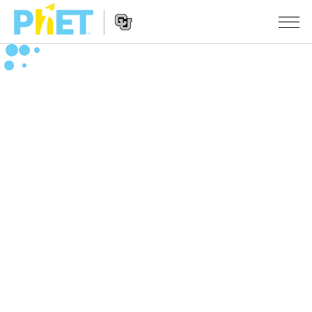
Search
the
PhET
Website
Website
シミュレーション
Navigation
All Sims
STUDIO
物理
About Studio
TEACHING
Customizable Sims
数学
アクティビティ一覧
研究
Start a Free Trial
化学
Contribute an Activity
INITIATIVES
Purchase a License
地球科学
Activity Contribution Guidelines
Inclusive Design
ログイン / 登録
Virtual Workshops
生物
PhET Global
ログイン / 登録
Professional Learning with PhET
翻訳版シミュレーション
Data Fluency