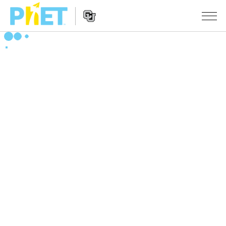
Search
the
PhET
Website
Website
シミュレーション
Navigation
All Sims
STUDIO
物理
About Studio
TEACHING
Customizable Sims
数学
アクティビティ一覧
研究
Start a Free Trial
化学
Contribute an Activity
INITIATIVES
Purchase a License
地球科学
Activity Contribution Guidelines
Inclusive Design
ログイン / 登録
Virtual Workshops
生物
PhET Global
ログイン / 登録
Professional Learning with PhET
翻訳版シミュレーション
Data Fluency