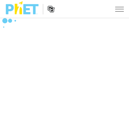
Search
the
PhET
Website
Website
シミュレーション
Navigation
All Sims
STUDIO
物理
About Studio
TEACHING
Customizable Sims
数学
アクティビティ一覧
研究
Start a Free Trial
化学
Contribute an Activity
INITIATIVES
Purchase a License
地球科学
Activity Contribution Guidelines
Inclusive Design
ログイン / 登録
Virtual Workshops
生物
PhET Global
ログイン / 登録
Professional Learning with PhET
翻訳版シミュレーション
Data Fluency