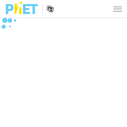
Search
the
PhET
Website
Website
シミュレーション
Navigation
All Sims
STUDIO
物理
About Studio
TEACHING
Customizable Sims
数学
アクティビティ一覧
研究
Start a Free Trial
化学
Contribute an Activity
INITIATIVES
Purchase a License
地球科学
Activity Contribution Guidelines
Inclusive Design
ログイン / 登録
Virtual Workshops
生物
PhET Global
ログイン / 登録
Professional Learning with PhET
翻訳版シミュレーション
Data Fluency