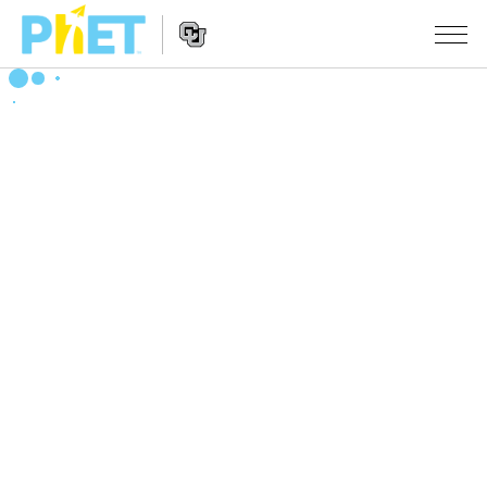
Search
the
PhET
Website
Website
シミュレーション
Navigation
All Sims
STUDIO
物理
About Studio
TEACHING
Customizable Sims
数学
アクティビティ一覧
研究
Start a Free Trial
化学
Contribute an Activity
INITIATIVES
Purchase a License
地球科学
Activity Contribution Guidelines
Inclusive Design
ログイン / 登録
Virtual Workshops
生物
PhET Global
ログイン / 登録
Professional Learning with PhET
翻訳版シミュレーション
Data Fluency