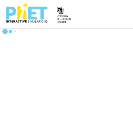
PhET
વેબસાઇટ
શોધો