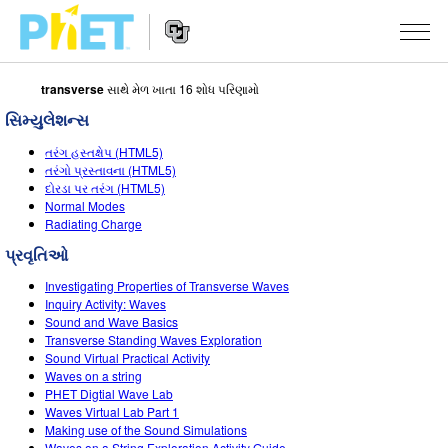
transverse
સાથે મેળ ખાતા 16 શોધ પરિણામો
PhET
વેબસાઇટ
સિમ્યુલેશન્સ
શોધો
Website
સિમ્યુલેશન્સ
તરંગ હસ્તક્ષેપ (HTML5)
Navigation
તરંગો પ્રસ્તાવના (HTML5)
બધા સિમ્સ
દોરડા પર તરંગ (HTML5)
STUDIO
Normal Modes
Radiating Charge
ભૌતિકવિજ્ઞાન
About Studio
ભણાવવું
પ્રવૃતિઓ
ગણિત
Customizable Sims
એક્ટિવિટીઝ બ્રાઉઝ કરો
સંશોધન
Investigating Properties of Transverse Waves
રસાયણવિજ્ઞાન
Start a Free Trial
તમારી એક્ટિવિટીઝ શેર કરો
Inquiry Activity: Waves
પહેલ
Sound and Wave Basics
અર્થ સાયન્સ
Purchase a License
Transverse Standing Waves Exploration
Activity Contribution Guidelines
ઇંકલુઝિવ ડિઝાઇન
સાઇન ઇન કરો / નોંધણી કરો
Sound Virtual Practical Activity
બાયોલોજી
Waves on a string
વર્ચ્યુઅલ વર્કશોપ્સ
PhET ગ્લોબલ
PHET Digtial Wave Lab
સાઇન ઇન કરો / નોંધણી કરો
Waves Virtual Lab Part 1
ભાષાંતરીત સિમ્સ
Professional Learning with PhET
Data Fluency
Making use of the Sound Simulations
Waves on a String Exploration Activity Guide