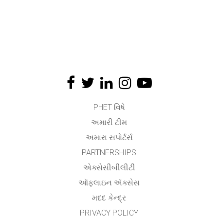
PHET વિષે
અમારી ટીમ
અમારા સપોર્ટર્સ
PARTNERSHIPS
એક્સેસીબીલીટી
ઑફલાઇન ઍક્સેસ
મદદ કેન્દ્ર
PRIVACY POLICY