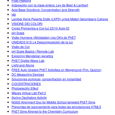
Pixel Peeping
Indagación con la clase entera: Ley de Beer & Lambert
Acid Base Solutions: Concentration and Strength
lab
Lembar Kerja Peserta Didik (LKPD) untuk Materi Gelombang Cahaya
VISIONE DEI COLORI
Cores Pigmentos e Cor-luz 23/10 Aula 02
pH Scale
Visão Humana (Atividades) nos OA's do PhET
UNIDAD3 S15 L4 Descomposición de la luz
Visão de Cor
pH Scale Basics | Remote Lab
Exploring Mendelian genetics
PHET Digtial Wave Lab
Light and Atoms
FREE Auto-Graded PhET Activities on Wayground (Frm. Quizizz)
DC Measuring Devices
Soluciones químicas, concentración en molaridad
COCENTRACIONES
Photoelectric Effect
Waves Virtual Lab Part 2
Spring Oscillators Activity
NGSS Alignment Doc for Middle School targeted PhET Sims
Preguntas de razonamiento para todas las simulaciones HTML5
PhET Sims Aligned to the Chemistry Curriculum