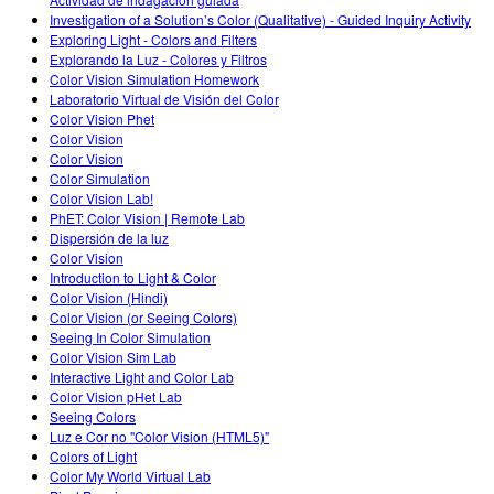
Customizable Sims
Teaching with PhET
STEM એડમાં DEIB
Investigation of a Solution’s Color (Qualitative) - Guided Inquiry Activity
Exploring Light - Colors and Filters
SceneryStack OSE
Explorando la Luz - Colores y Filtros
Color Vision Simulation Homework
Impact Report
Laboratorio Virtual de Visión del Color
Color Vision Phet
Color Vision
Color Vision
Color Simulation
Color Vision Lab!
PhET: Color Vision | Remote Lab
Dispersión de la luz
Color Vision
Introduction to Light & Color
Color Vision (Hindi)
Color Vision (or Seeing Colors)
Seeing In Color Simulation
Color Vision Sim Lab
Interactive Light and Color Lab
Color Vision pHet Lab
Seeing Colors
Luz e Cor no "Color Vision (HTML5)"
Colors of Light
Color My World Virtual Lab