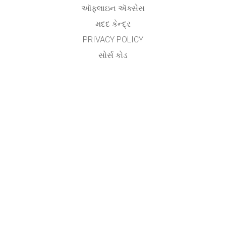
ઑફલાઇન ઍક્સેસ
મદદ કેન્દ્ર
PRIVACY POLICY
સોર્સ કોડ
લાયસન્સિંગ
ટ્રાન્સલેટર્સ માટે
સંપર્ક
Utsav Yagnik,
Assistant Professor,
Department of Electrical Engineering,
Aditya Silver Oak Institute of Technology,
Silver Oak University,
Ahmedabad.
&
Vishwa Raval
AP Patel Arts & Commerce College,
Ahmedabad.