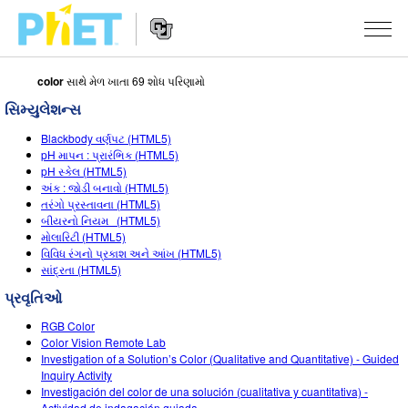
color
સાથે મેળ ખાતા 69 શોધ પરિણામો
PhET
વેબસાઇટ
સિમ્યુલેશન્સ
શોધો
Website
સિમ્યુલેશન્સ
Blackbody વર્ણપટ (HTML5)
Navigation
pH માપન : પ્રારંભિક (HTML5)
બધા સિમ્સ
pH સ્કેલ (HTML5)
STUDIO
અંક : જોડી બનાવો (HTML5)
તરંગો પ્રસ્તાવના (HTML5)
ભૌતિકવિજ્ઞાન
About Studio
ભણાવવું
બીયરનો નિયમ (HTML5)
મોલારિટી (HTML5)
ગણિત
Customizable Sims
એક્ટિવિટીઝ બ્રાઉઝ કરો
સંશોધન
વિવિધ રંગનો પ્રકાશ અને આંખ (HTML5)
સાંદ્રતા (HTML5)
રસાયણવિજ્ઞાન
Start a Free Trial
તમારી એક્ટિવિટીઝ શેર કરો
પહેલ
પ્રવૃતિઓ
અર્થ સાયન્સ
Purchase a License
Activity Contribution Guidelines
ઇંકલુઝિવ ડિઝાઇન
સાઇન ઇન કરો / નોંધણી કરો
RGB Color
બાયોલોજી
Color Vision Remote Lab
વર્ચ્યુઅલ વર્કશોપ્સ
PhET ગ્લોબલ
Investigation of a Solution’s Color (Qualitative and Quantitative) - Guided
સાઇન ઇન કરો / નોંધણી કરો
Inquiry Activity
ભાષાંતરીત સિમ્સ
Professional Learning with PhET
Data Fluency
Investigación del color de una solución (cualitativa y cuantitativa) -
Actividad de indagación guiada