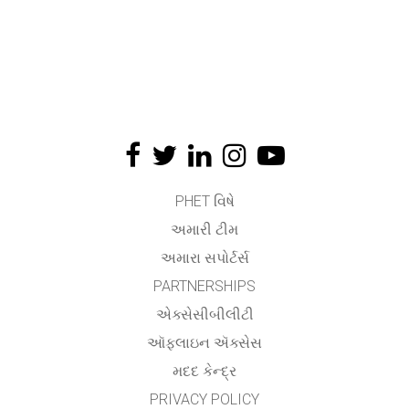
PHET વિષે
અમારી ટીમ
અમારા સપોર્ટર્સ
PARTNERSHIPS
એક્સેસીબીલીટી
ઑફલાઇન ઍક્સેસ
મદદ કેન્દ્ર
PRIVACY POLICY