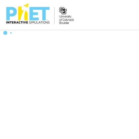
PhET
વેબસાઇટ
શોધો