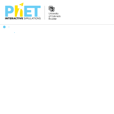
PhET
વેબસાઇટ
શોધો