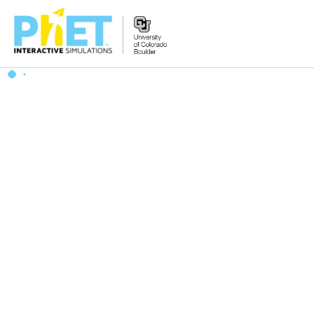
PhET
વેબસાઇટ
શોધો