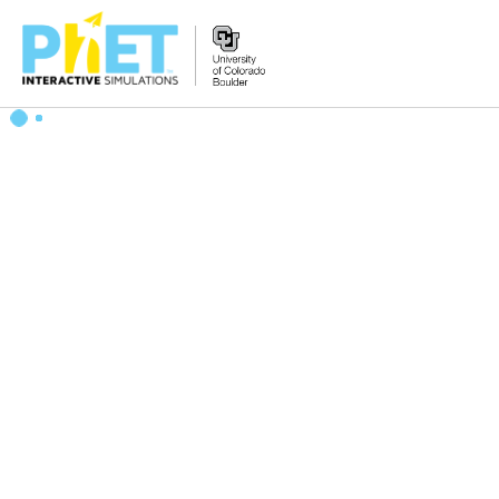
PhET
વેબસાઇટ
શોધો