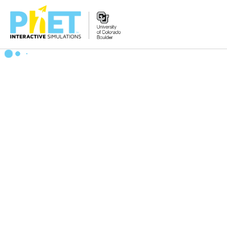
PhET
વેબસાઇટ
શોધો