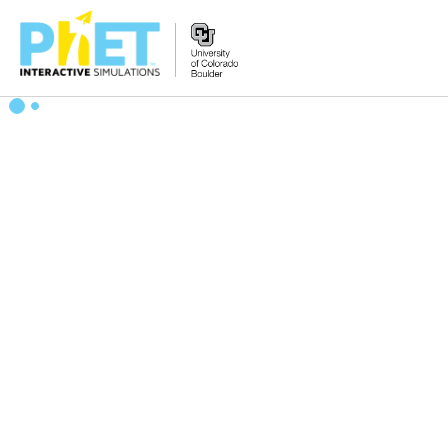
PhET
વેબસાઇટ
શોધો