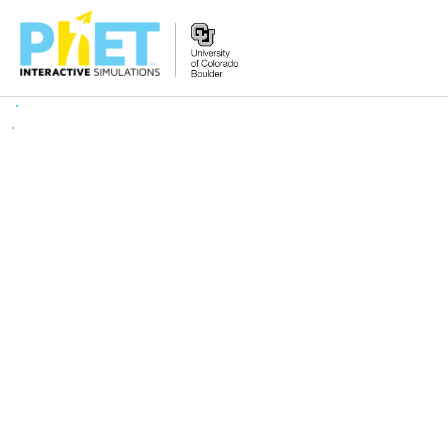
PhET
વેબસાઇટ
શોધો