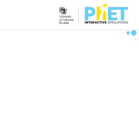
Search
the
PhET
Website