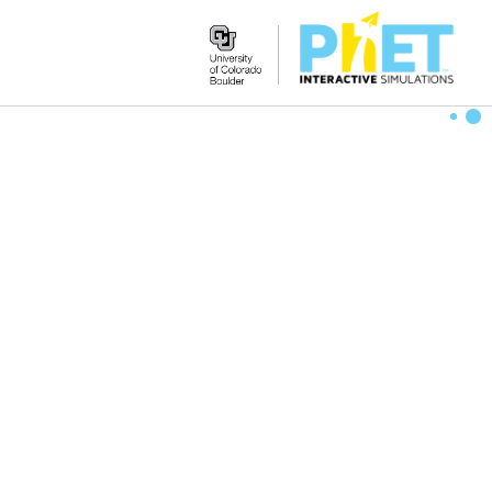
Search
the
PhET
Website