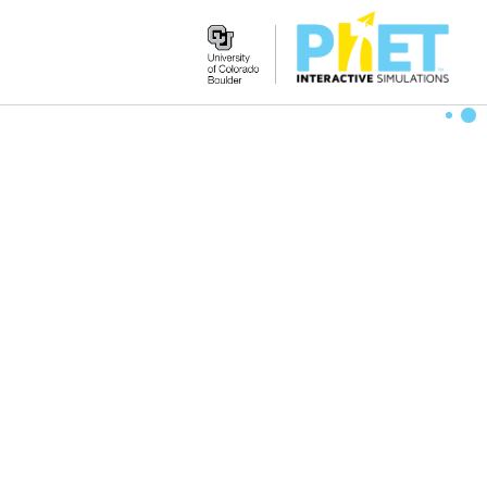
Search
the
PhET
Website