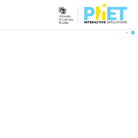
Search
the
PhET
Website