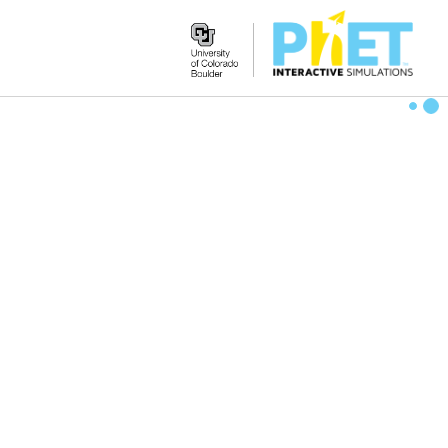
Search
the
PhET
Website