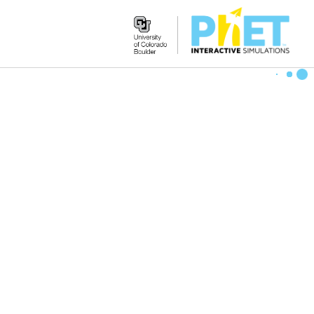
Search
the
PhET
Website