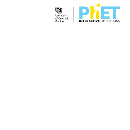
Search
the
PhET
Website