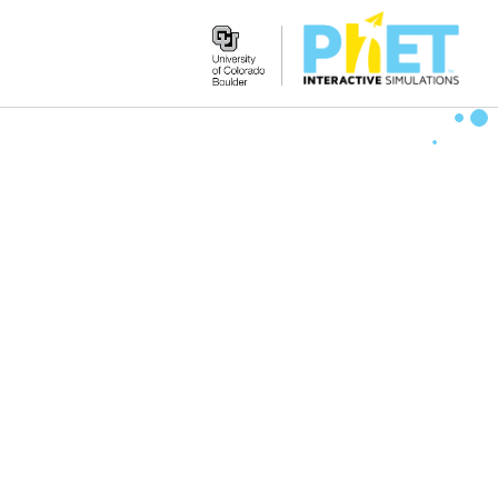
Search
the
PhET
Website