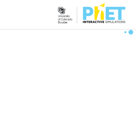
Search
the
PhET
Website