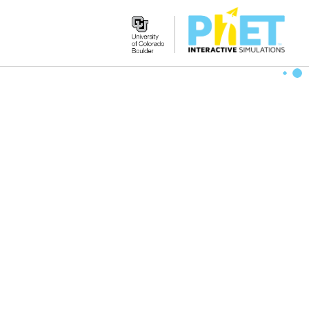
Search
the
PhET
Website