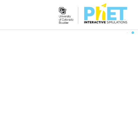
Search
the
PhET
Website