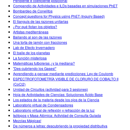
Pendiente e coeficiente posicional
Compendio de Actividades e ILDs basadas en simulaciones PhET
Bombardeo de Conejitos
Concept questions for Physics using PhET (Inquiry Based)
El tianguis de las razones unitarias
¿Por qué flotan los objetos?
Artistas mediterráneas
Bailando al son de las razones
Una torta de jamón con fracciones
Lab de Efecto Invernadero
El baile de los planetas
La función misteriosa
Matemáticas futboleras ¿y la mediana?
"Des-cubriendo los Gases!"
Aprendiendo a pensar mediante predicciones: Ley de Coulomb
ESPECTROFOTOMETRÍA VISIBLE DE CLORURO DE COBALTO II
(CoCl2)
Unidad de Circuitos (actividad para 3 sesiones)
Hoja de Actividades de Ciencias: Soluciones Ácido Base
Los estados de la materia desde los ojos de la Ciencia
Laboratorio virtual de Condensadores
Laboratorio virtual de reflexión y refracción de la luz
Isótopos y Masa Atómica: Actividad de Consulta Guiada
Mezclas Mágicas!
De números a letras: descubriendo la propiedad distributiva