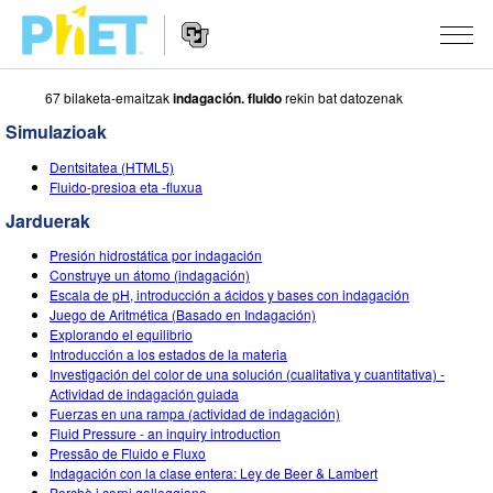
67 bilaketa-emaitzak
indagación. fluido
rekin bat datozenak
Bilatu
PhET
Simulazioak
webgunean
Website
SIMULAZIOAK
Dentsitatea (HTML5)
Navigation
Fluido-presioa eta -fluxua
Sim guztiak
STUDIO
Jarduerak
Fisika
About Studio
IRAKASTEN
Presión hidrostática por indagación
Construye un átomo (indagación)
Matematika
Customizable Sims
Aztertu jarduerak
IKERTU
Escala de pH, introducción a ácidos y bases con indagación
Juego de Aritmética (Basado en Indagación)
Kimika
Start a Free Trial
Partekatu zure jarduerak
Explorando el equilibrio
EKIMENAK
Introducción a los estados de la materia
Lurraren zientziak
Purchase a License
Investigación del color de una solución (cualitativa y cuantitativa) -
Activity Contribution Guidelines
Diseinu inklusiboa
IZENA EMAN
Actividad de indagación guiada
Biologia
Fuerzas en una rampa (actividad de indagación)
Tailer birtualak
PhET Globala
Fluid Pressure - an inquiry introduction
IZENA EMAN
Pressão de Fluido e Fluxo
Itzuli Simulazioak
Professional Learning with PhET
Data Fluency
Indagación con la clase entera: Ley de Beer & Lambert
Perchè i corpi galleggiano