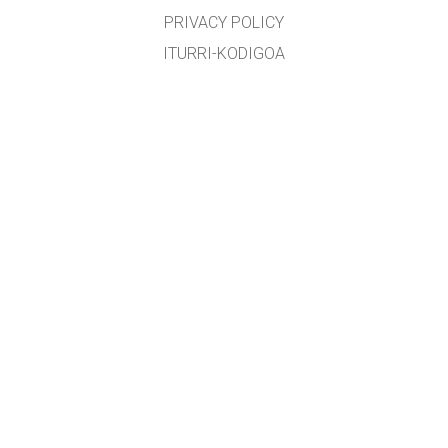
PRIVACY POLICY
ITURRI-KODIGOA
LIZENTZIEN BANAKETA
ITZULTZAILEENTZAT
KONTAKTUAN JARRI
etxearte@gmail.com
&
lopezirastorza@gmail.com
Edozein zuzenketa, aholku edota proposamen eskertua izango da
GET APPS FOR SCHOOLS