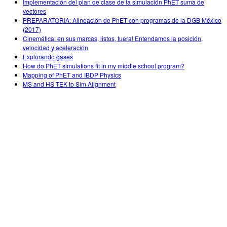
Implementación del plan de clase de la simulación PhET suma de
vectores
PREPARATORIA: Alineación de PhET con programas de la DGB México
(2017)
Cinemática: en sus marcas, listos, fuera! Entendamos la posición,
velocidad y aceleración
Explorando gases
How do PhET simulations fit in my middle school program?
Mapping of PhET and IBDP Physics
MS and HS TEK to Sim Alignment