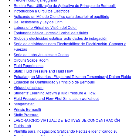
Customizable Sims
Teaching with PhET
DEIB in STEM Ed
Roteiro Para Utilização do Aplicativo de Principio de Bernoulli
Introducción a Circuitos Eléctricos
SceneryStack OSE
Aplicando un Método Científico para describir el equilibrio
De Resistencia y Ley de Ohm
Impact Report
Laboratorio Virtual de Visión del Color
Fontaneria bàsica - pressió i cabal dels fluids
Globos y electricidad estática_actividades de indagación
Serie de actividades para Electrostática: de Electrización, Campos y
Fuerzas
Serie de Labs virtuales de Ondas
Circuits Scape Room
Fluid Experiments
Static Fluid Pressure and Fluid Flow
Petualangan Misterius : Eksplorasi Tekanan Tersembunyi Dalam Fluida
Ecuación de Continuidad y Principio de Bernoulli
Virtueel practicum
Students' Learning Activity (Fluid Pressure & Flow)
Fluid Pressure and Flow Phet Simulation worksheet
pengamatan
Prinsip Bernaulli
Static Pressure
LABORATORIO VIRTUAL: DETECTIVES DE CONCENTRACIÓN
Fluids Lab
Plantilla para Indagación: Graficando Rectas e identificando su