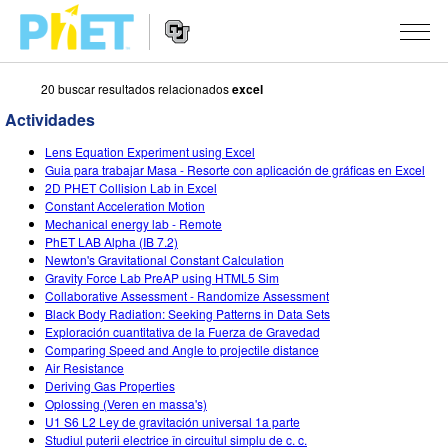
20 buscar resultados relacionados
excel
Busca
en
Actividades
la
Navegación
página
SIMULACIONES
Lens Equation Experiment using Excel
del
Web
Guia para trabajar Masa - Resorte con aplicación de gráficas en Excel
sitio
de
Todas las simulaciones
2D PHET Collision Lab in Excel
STUDIO
web
PhET
Constant Acceleration Motion
Mechanical energy lab - Remote
Física
About Studio
ENSEÑANZA
PhET LAB Alpha (IB 7.2)
Newton's Gravitational Constant Calculation
Matemáticas y Estadísticas
Customizable Sims
Actividades
INVESTIGACIONES
Gravity Force Lab PreAP using HTML5 Sim
Collaborative Assessment - Randomize Assessment
Química
Comience una prueba gratuita
Contribuir con una actividad
INICIATIVAS
Black Body Radiation: Seeking Patterns in Data Sets
Exploración cuantitativa de la Fuerza de Gravedad
La Tierra y el Espacio
Comprar una licencia
Activity Contribution Guidelines
Diseño inclusivo
INGRESAR / REGISTRARSE
Comparing Speed and Angle to projectile distance
Air Resistance
Biología
Talleres Virtuales
PhET Global
Deriving Gas Properties
Oplossing (Veren en massa's)
INGRESAR / REGISTRARSE
Simulaciones traducidas
Professional Learning with PhET
Data Fluency
U1 S6 L2 Ley de gravitación universal 1a parte
Studiul puterii electrice în circuitul simplu de c. c.