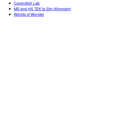
Customizable Sims
Teaching with PhET
Cavendish Lab
DEIB en STEM Ed
MS and HS TEK to Sim Alignment
Worlds of Wonder
SceneryStack OSE
Informe de impacto