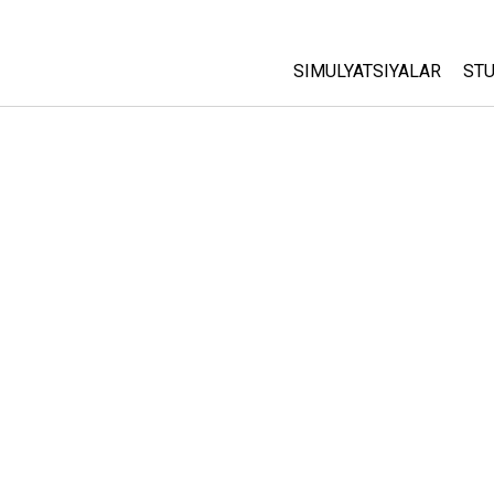
SIMULYATSIYALAR
STU
Barcha Simulyatsiyalar
A
C
Fizika
St
Matematika
P
Kimyo
Yer Ilmi
Biologiya
Tarjima Qilingan Simulya
Customizable Sims