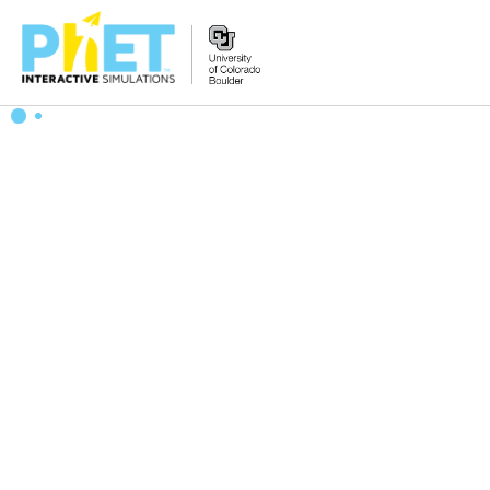
PhET
veb-
saytini
qidirish