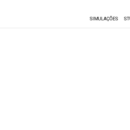
SIMULAÇÕES
ST
All Sims
Física
Matemática
Química
Ciências da Terra
Biologia
Simulações Trad
Customizable Si