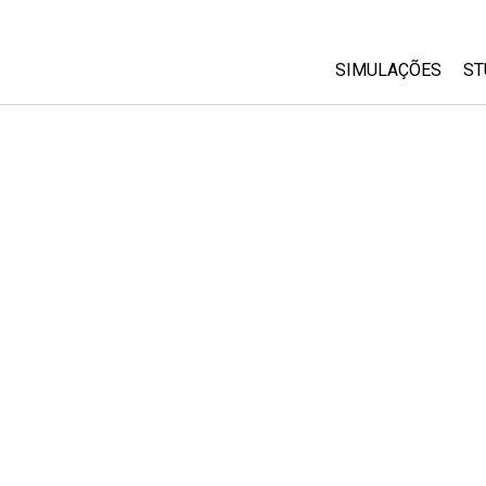
SIMULAÇÕES
ST
All Sims
Física
Matemática
Química
Ciências da Terra
Biologia
Simulações Trad
Customizable Si