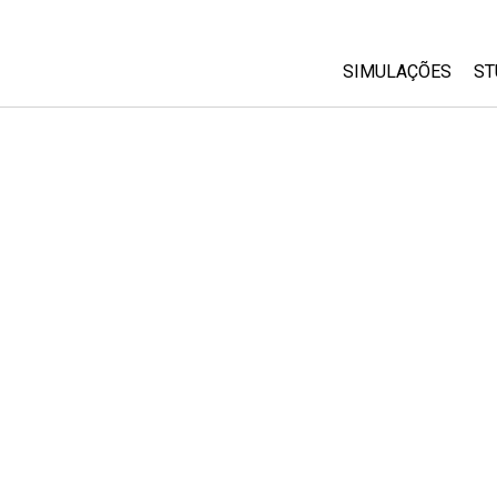
SIMULAÇÕES
ST
All Sims
Física
Matemática
Química
Ciências da Terra
Biologia
Simulações Trad
Customizable Si