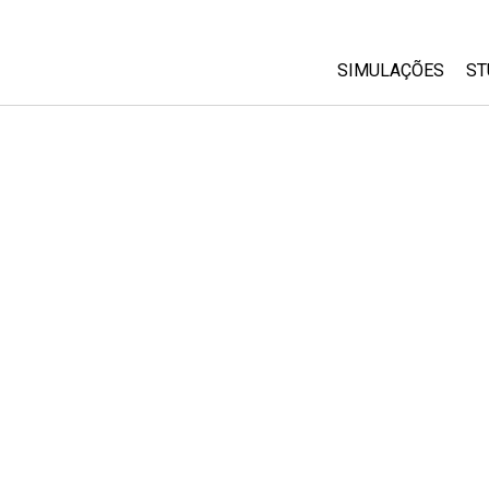
SIMULAÇÕES
ST
All Sims
Física
Matemática
Química
Ciências da Terra
Biologia
Simulações Trad
Customizable Si