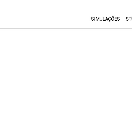
SIMULAÇÕES
ST
All Sims
Física
Matemática
Química
Ciências da Terra
Biologia
Simulações Trad
Customizable Si