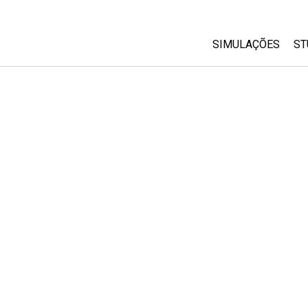
SIMULAÇÕES
ST
All Sims
Física
Matemática
Química
Ciências da Terra
Biologia
Simulações Trad
Customizable Si