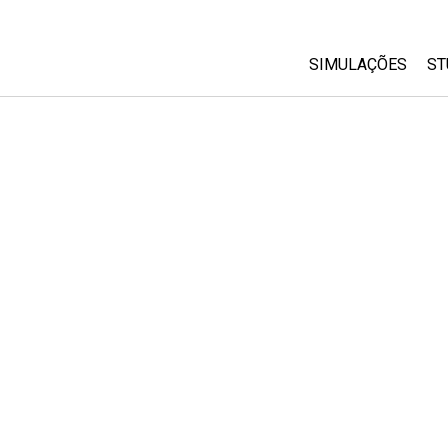
SIMULAÇÕES
ST
All Sims
Física
Matemática
Química
Ciências da Terra
Biologia
Simulações Trad
Customizable Si