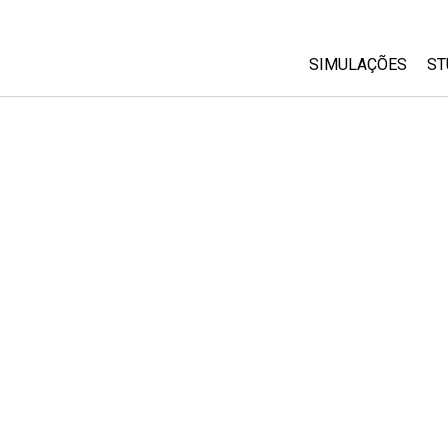
SIMULAÇÕES
ST
All Sims
Física
Matemática
Química
Ciências da Terra
Biologia
Simulações Trad
Customizable Si