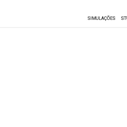
SIMULAÇÕES
ST
All Sims
Física
Matemática
Química
Ciências da Terra
Biologia
Simulações Trad
Customizable Si