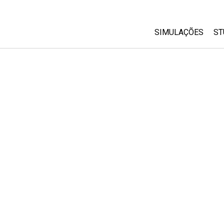
SIMULAÇÕES
ST
All Sims
Física
Matemática
Química
Ciências da Terra
Biologia
Simulações Trad
Customizable Si