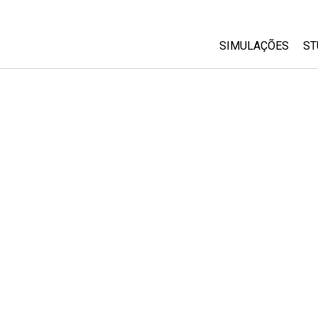
SIMULAÇÕES
ST
All Sims
Física
Matemática
Química
Ciências da Terra
Biologia
Simulações Trad
Customizable Si