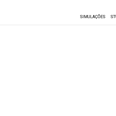
SIMULAÇÕES
ST
All Sims
Física
Matemática
Química
Ciências da Terra
Biologia
Simulações Trad
Customizable Si