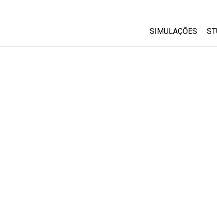
SIMULAÇÕES
ST
All Sims
Física
Matemática
Química
Ciências da Terra
Biologia
Simulações Trad
Customizable Si