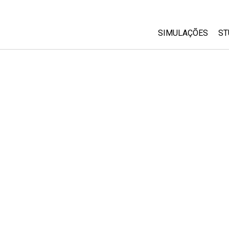
SIMULAÇÕES
ST
All Sims
Física
Matemática
Química
Ciências da Terra
Biologia
Simulações Trad
Customizable Si