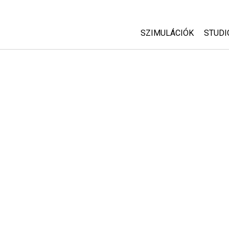
SZIMULÁCIÓK
STUDI
Minden szim
Abou
Cust
Fizika
Start
Matematika
Purc
Kémia
Földtudományok
Biológia
Lefordított szimuláció
Customizable Sims