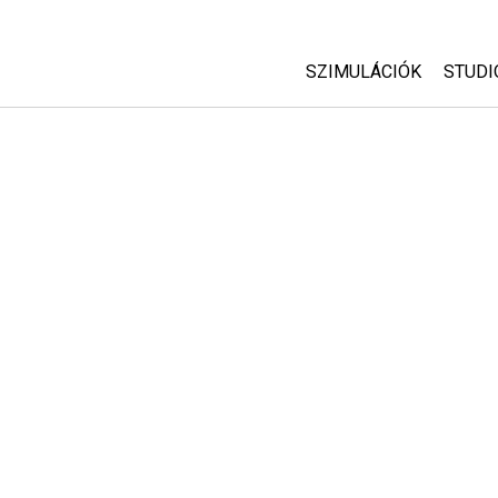
SZIMULÁCIÓK
STUDI
Minden szim
Abou
Cust
Fizika
Start
Matematika
Purc
Kémia
Földtudományok
Biológia
Lefordított szimuláció
Customizable Sims