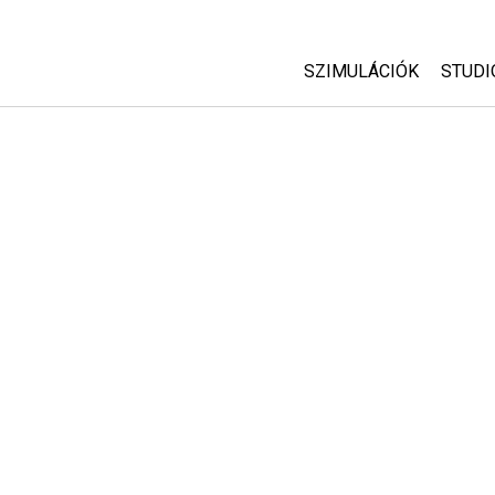
SZIMULÁCIÓK
STUDI
Minden szim
Abou
Cust
Fizika
Start
Matematika
Purc
Kémia
Földtudományok
Biológia
Lefordított szimuláció
Customizable Sims