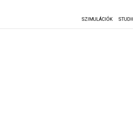
SZIMULÁCIÓK
STUDI
Minden szim
Abou
Cust
Fizika
Start
Matematika
Purc
Kémia
Földtudományok
Biológia
Lefordított szimuláció
Customizable Sims