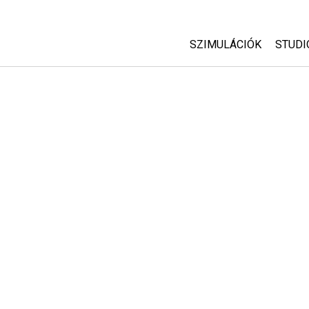
SZIMULÁCIÓK
STUDI
Minden szim
Abou
Cust
Fizika
Start
Matematika
Purc
Kémia
Földtudományok
Biológia
Lefordított szimuláció
Customizable Sims